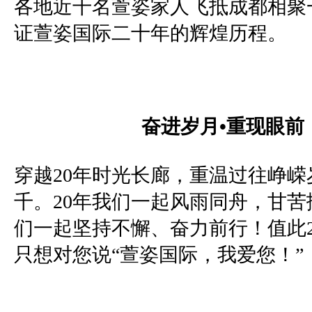
各地近千名萱姿家人飞抵成都相聚
证萱姿国际二十年的辉煌历程。
奋进岁月•重现眼前
穿越
20
年时光长廊，重温过往峥嵘
千。
20
年我们一起风雨同舟，甘苦
们一起坚持不懈、奋力前行！值此
只想对您说“萱姿国际，我爱您！”