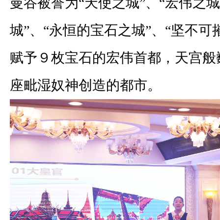
曼谷被誉为“天使之城”、“宏伟之城
城”、“永恒的宝石之城”、“坚不可
赋予９枚宝石的宏伟首都，天宫般
座毗湿奴神创造的都市。