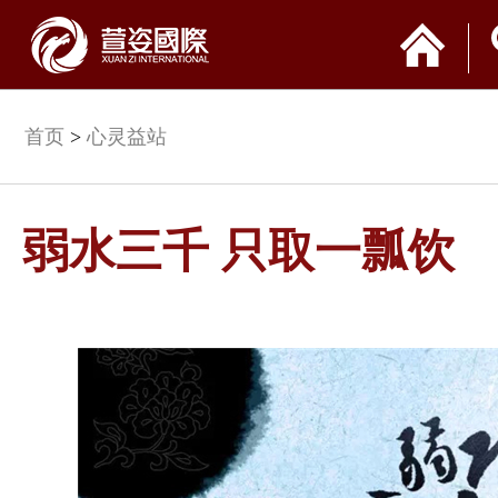
首页
>
心灵益站
弱水三千 只取一瓢饮