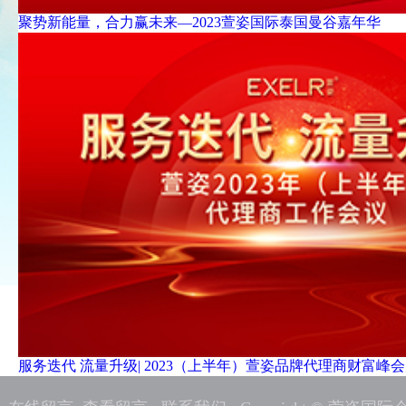
聚势新能量，合力赢未来—2023萱姿国际泰国曼谷嘉年华
服务迭代 流量升级| 2023（上半年）萱姿品牌代理商财富峰