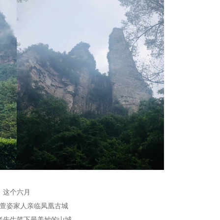
这个六月
萱姿家人亲临凤凰古城
老先生笔下最美妙的山城