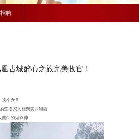
才招聘
-凤凰古城醉心之旅完美收官！
这个六月
的萱姿家人相聚美丽湘西
大自然的鬼斧神工