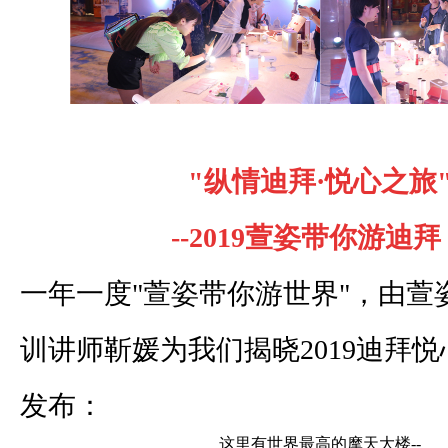
"纵情迪拜·悦心之旅
--2019萱姿带你游迪拜
一年一度"萱姿带你游世界"，由萱
训讲师靳媛为我们揭晓2019迪拜
发布：
这里有世界最高的摩天大楼--