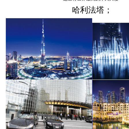
哈利法塔；