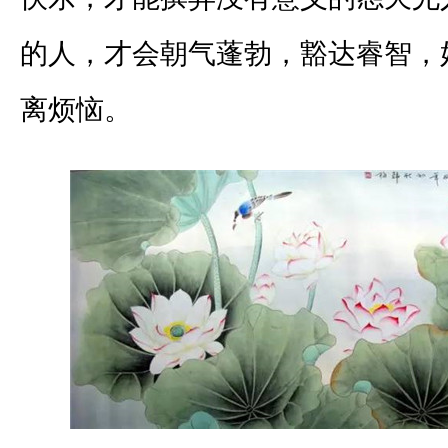
的人，才会朝气蓬勃，豁达睿智，
离烦恼。