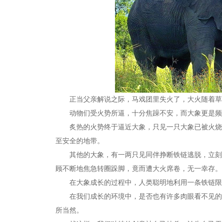
正当父亲解说之际，马戏团里失火了，大火随着草料
动物们受火势所逼，十分焦躁不安，而大象更是频
炙热的火势终于逼近大象，只见一只大象已被火烧着
至安全的地带。
其他的大象，有一两只见同伴挣断铁链逃脱，立刻也
顾不断地焦急转圈跺脚，竟而遭大火席卷，无一幸存。
在大象成长的过程中，人类聪明地利用一条铁链限
在我们成长的环境中，是否也有许多肉眼看不见的链
所当然。