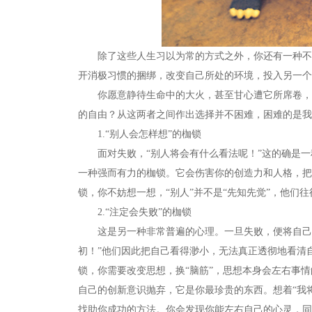
除了这些人生习以为常的方式之外，你还有一种不同
开消极习惯的捆绑，改变自己所处的环境，投入另一个
你愿意静待生命中的大火，甚至甘心遭它所席卷，而
的自由？从这两者之间作出选择并不困难，困难的是我
1.“别人会怎样想”的枷锁
面对失败，“别人将会有什么看法呢！”这的确是一种
一种强而有力的枷锁。它会伤害你的创造力和人格，把
锁，你不妨想一想，“别人”并不是“先知先觉”，他们
2.“注定会失败”的枷锁
这是另一种非常普遍的心理。一旦失败，便将自己初
初！”他们因此把自己看得渺小，无法真正透彻地看清
锁，你需要改变思想，换“脑筋”，思想本身会左右事
自己的创新意识抛弃，它是你最珍贵的东西。想着“我将
找助你成功的方法。你会发现你能左右自己的心灵，同