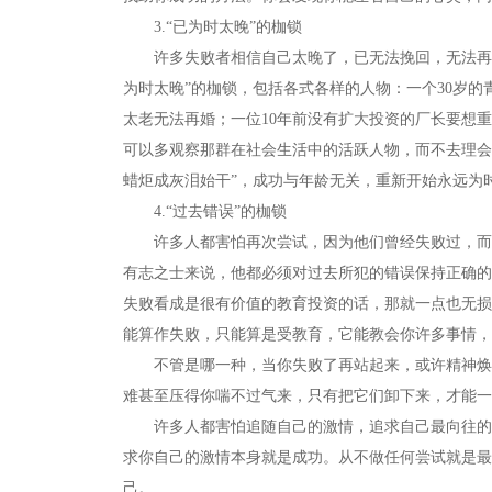
3.“已为时太晚”的枷锁
许多失败者相信自己太晚了，已无法挽回，无法再创
为时太晚”的枷锁，包括各式各样的人物：一个30岁的
太老无法再婚；一位10年前没有扩大投资的厂长要想
可以多观察那群在社会生活中的活跃人物，而不去理会
蜡炬成灰泪始干”，成功与年龄无关，重新开始永远为
4.“过去错误”的枷锁
许多人都害怕再次尝试，因为他们曾经失败过，而且
有志之士来说，他都必须对过去所犯的错误保持正确的
失败看成是很有价值的教育投资的话，那就一点也无损
能算作失败，只能算是受教育，它能教会你许多事情，
不管是哪一种，当你失败了再站起来，或许精神焕发
难甚至压得你喘不过气来，只有把它们卸下来，才能一
许多人都害怕追随自己的激情，追求自己最向往的事
求你自己的激情本身就是成功。从不做任何尝试就是最
己。