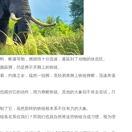
、帐篷等物，燃烧得十分迅速，蔓延到了动物的休息区。
频跺脚，仍是挣不开脚上的铁链。
，灼痛之余，猛然一抬脚，竟轻易将脚上铁链挣断，迅速奔逃
模仿它的动作，用力挣断铁链。其他的大象却不肯去尝试，只
制了它，虽然那样的铁链根本系不住有力的大象。
条在系住我们？而我们也就自然将这些铁链当成习惯，视为理