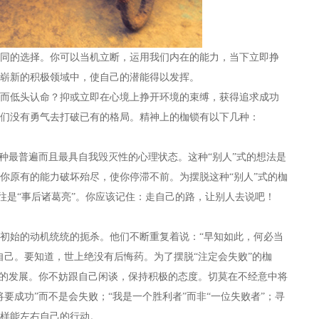
的选择。你可以当机立断，运用我们内在的能力，当下立即挣
崭新的积极领域中，使自己的潜能得以发挥。
低头认命？抑或立即在心境上挣开环境的束缚，获得追求成功
们没有勇气去打破已有的格局。精神上的枷锁有以下几种：
最普遍而且最具自我毁灭性的心理状态。这种“别人”式的想法是
你原有的能力破坏殆尽，使你停滞不前。为摆脱这种“别人”式的枷
往往是“事后诸葛亮”。你应该记住：走自己的路，让别人去说吧！
始的动机统统的扼杀。他们不断重复着说：“早知如此，何必当
自己。要知道，世上绝没有后悔药。为了摆脱“注定会失败”的枷
情的发展。你不妨跟自己闲谈，保持积极的态度。切莫在不经意中将
要成功”而不是会失败；“我是一个胜利者”而非“一位失败者”；寻
样能左右自己的行动。