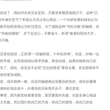
业了，因此对未来完全妥协，尽量逆来顺受地熬日子。这种“已
青年做生意亏了本就认为无法东山再起；一个40岁的寡妇就自认为
重新开始投资就认为时过境迁。为了戒除这种“为时太晚”的枷锁，你
“年龄的限制”，并下定决心，不断奋斗，所谓“春蚕到死丝方尽，
时不晚。
受创很深，正所谓“一回被蛇咬，十年怕井绳”。但是，对每一位
哲学观，从而使他得以再求突破，再创佳绩。如果你能将自己的
失了。因此，你完全不必把“过去的错误”看得太重。其实那根本不
使你更加成熟。
，或许精神一般，但这些枷锁都会加重你的负担，使你步履艰
身轻松地去奋斗，向着你的目标甩开步子、勇往直前。
情，因为那意味着要冒险，甚至要面对失败。但是全身心地追
大失败。所以我们有自己的天地，有自己的激情，有自己的自